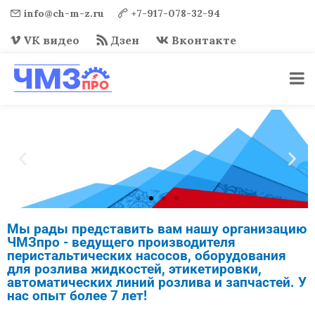
info@ch-m-z.ru
+7-917-078-32-94
VK видео
Дзен
Вконтакте
Перейти
к
содержимому
Мы рады представить вам нашу организацию
Склад и производство
ЧМЗпро - ведущего производителя
в России
перистальтических насосов, оборудования
Оборудование и запчасти в
для розлива жидкостей, этикетировки,
наличии
автоматических линий розлива и запчастей. У
нас опыт более 7 лет!