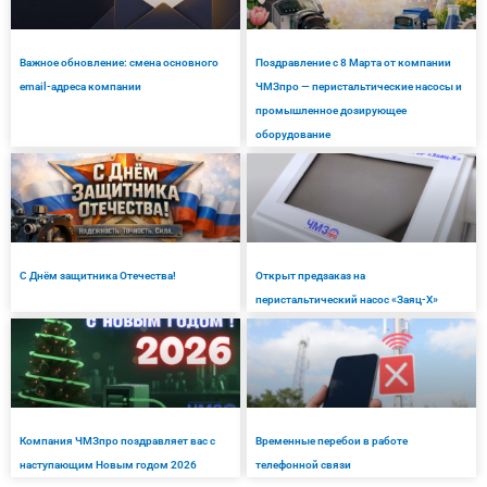
Важное обновление: смена основного
Поздравление с 8 Марта от компании
email-адреса компании
ЧМЗпро — перистальтические насосы и
промышленное дозирующее
оборудование
С Днём защитника Отечества!
Открыт предзаказ на
перистальтический насос «Заяц-Х»
Компания ЧМЗпро поздравляет вас с
Временные перебои в работе
наступающим Новым годом 2026
телефонной связи