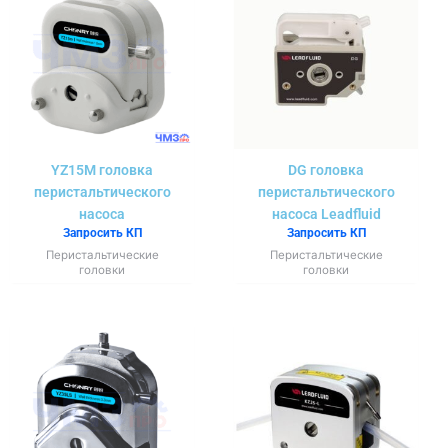
YZ15M головка
DG головка
перистальтического
перистальтического
насоса
насоса Leadfluid
Запросить КП
Запросить КП
Перистальтические
Перистальтические
головки
головки