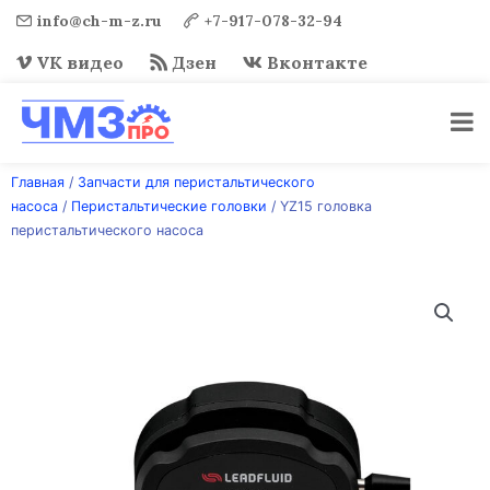
info@ch-m-z.ru
+7-917-078-32-94
VK видео
Дзен
Вконтакте
Перейти
Главная
/
Запчасти для перистальтического
к
насоса
/
Перистальтические головки
/ YZ15 головка
содержимому
перистальтического насоса