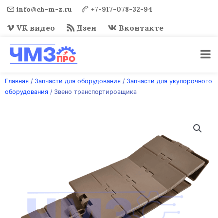
info@ch-m-z.ru
+7-917-078-32-94
VK видео
Дзен
Вконтакте
Перейти
Главная
/
Запчасти для оборудования
/
Запчасти для укупорочного
к
оборудования
/ Звено транспортировщика
содержимому