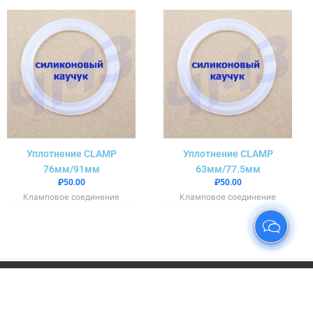
Уплотнение CLAMP
Уплотнение CLAMP
76мм/91мм
63мм/77.5мм
₽
50.00
₽
50.00
Кламповое соединение
Кламповое соединение
Наш сайт использует cookies. Продолжая
пользоваться сайтом, вы соглашаетесь с условиями
нашей Политики конфиденциальности.