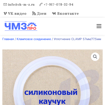
info@ch-m-z.ru
+7-917-078-32-94
VK видео
Дзен
Вконтакте
Перейти
Главная
/
Кламповое соединение
/ Уплотнение CLAMP 57мм/77.5мм
к
содержимому