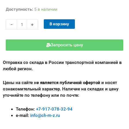
Количество
Доступность:
5 в наличии
товара
Уплотнение
-
+
В корзину
CLAMP
57мм/77.5мм
Запросить цену
Отправка со склада в России транспортной компанией в
любой регион.
Цены на сайте н
е является публичной офертой
и носят
ознакомительный характер.
Наличие на складах и цену
уточняйте по телефону или по почте:
Телефон:
+7-917-078-32-94
e-mail:
info@ch-m-z.ru