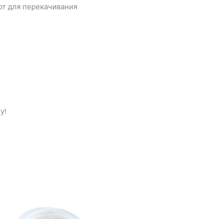
ют для перекачивания
у!