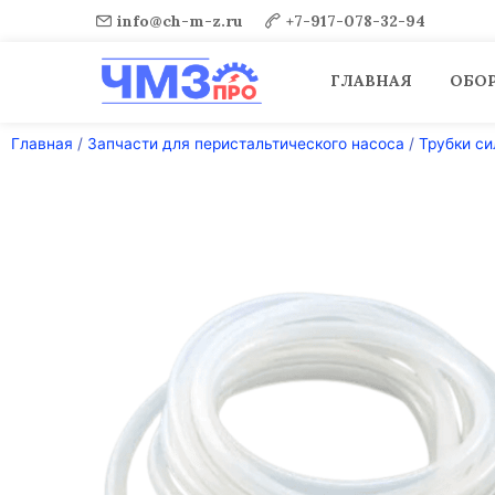
Перейти
info@ch-m-z.ru
+7-917-078-32-94
к
содержимому
ГЛАВНАЯ
ОБО
Главная
/
Запчасти для перистальтического насоса
/
Трубки с