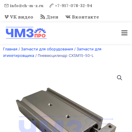
info@ch-m-z.ru
+7-917-078-32-94
VK видео
Дзен
Вконтакте
Перейти
Главная
/
Запчасти для оборудования
/
Запчасти для
к
этикетировщика
/ Пневмоцилиндр CXSM15-50-L
содержимому