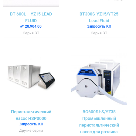
BT 600L – YZ15 LEAD
BT300S-YZ15/YT25
FLUID
Lead Fluid
₽
128,904.00
Запросить КП
Серия BT
Серия BT
Перистальтический
BG600FJ-S/YZ35
насос HSP3000
Промышленный
Запросить КП
перистальтический
Другие серии
насос для розлива