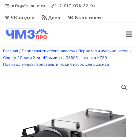
info@ch-m-z.ru
+7-917-078-32-94
VK видео
Дзен
Вконтакте
Перейти
Главная
/
Перистальтические насосы
/
Перистальтические насосы
к
Chonry
/
Серия Х до 40 л/мин
/ LG350FJ головка KZ50
содержимому
Промышленный перистальтический насос для розлива