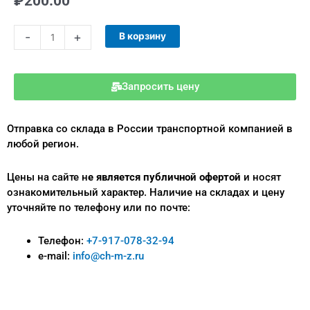
₽
200.00
Количество
-
+
В корзину
товара
Фильтр
с
Запросить цену
сеткой
из
нержавеющей
Отправка со склада в России транспортной компанией в
стали
любой регион.
8мм
Цены на сайте н
е является публичной офертой
и носят
ознакомительный характер.
Наличие на складах и цену
уточняйте по телефону или по почте:
Телефон:
+7-917-078-32-94
e-mail:
info@ch-m-z.ru