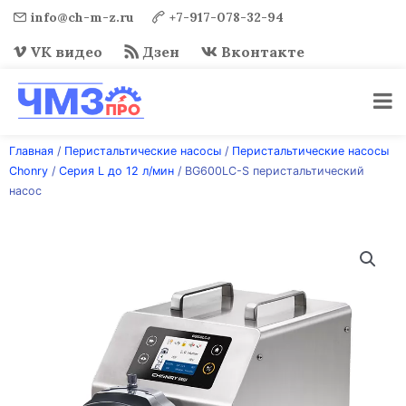
info@ch-m-z.ru
+7-917-078-32-94
VK видео
Дзен
Вконтакте
Перейти
Главная
/
Перистальтические насосы
/
Перистальтические насосы
к
Chonry
/
Серия L до 12 л/мин
/ BG600LC-S перистальтический
содержимому
насос