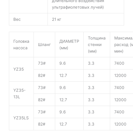
длительного воздействия
ультрафиолетовых лучей)
Вес
21 кг
Толщина
Максима
Головка
ДИАМЕТР
Шланг
стенки
расход (
насоса
(мм)
(мм)
мин)
73#
9.6
3.3
7400
YZ35
82#
12.7
3.3
12000
73#
9.6
3.3
7400
YZ35-
13L
82#
12.7
3.3
12000
73#
9.6
3.3
7400
YZ35LS
82#
12.7
3.3
12000