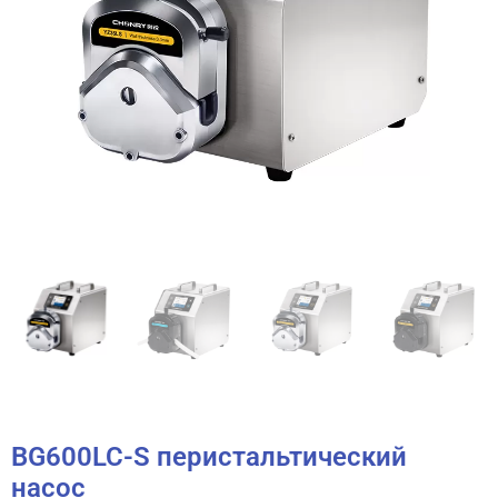
BG600LC-S перистальтический
насос